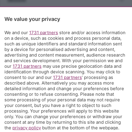
Rubriche
We value your privacy
Territorio
We and our
1731 partners
store and/or access information
on a device, such as cookies and process personal data,
Servizi
such as unique identifiers and standard information sent
by a device for personalised advertising and content,
advertising and content measurement, audience research
Chi Siamo
and services development. With your permission we and
our
1731 partners
may use precise geolocation data and
identification through device scanning. You may click to
Community
consent to our and our
1731 partners
’ processing as
described above. Alternatively you may access more
detailed information and change your preferences before
Network
consenting or to refuse consenting. Please note that
some processing of your personal data may not require
your consent, but you have a right to object to such
processing. Your preferences will apply to this website
only. You can change your preferences or withdraw your
consent at any time by returning to this site and clicking
the
privacy policy
button at the bottom of the webpage.
© COPYRIGHT 2026 - S.E.S.A.A.B. S.p.a. con sede in Viale