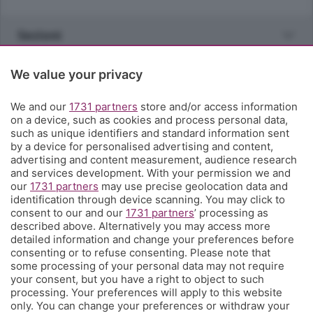
Sezioni
Rubriche
We value your privacy
We and our
1731 partners
store and/or access information
Territorio
on a device, such as cookies and process personal data,
such as unique identifiers and standard information sent
by a device for personalised advertising and content,
Servizi
advertising and content measurement, audience research
and services development. With your permission we and
our
1731 partners
may use precise geolocation data and
Chi Siamo
identification through device scanning. You may click to
consent to our and our
1731 partners
’ processing as
described above. Alternatively you may access more
Community
detailed information and change your preferences before
consenting or to refuse consenting. Please note that
some processing of your personal data may not require
Network
your consent, but you have a right to object to such
processing. Your preferences will apply to this website
only. You can change your preferences or withdraw your