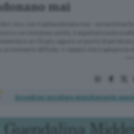
ndonano mai
 libri, loro, non ti abbandonano mai - scrive Amos Oz
nzio e con immensa umiltà, ti aspettano sullo scaff
resentare un rifugio, oppure un punto di partenza 
a un momento difficile, «i classici che ti salvano la v
Lettu
Accedi per ascoltare gratuitamente quest