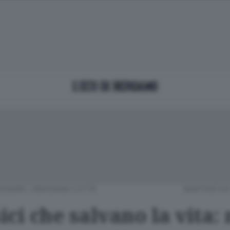
LEGGERE
/
BERGAMO CITTÀ
MARTEDÌ 04
sici che salvano la vita: 