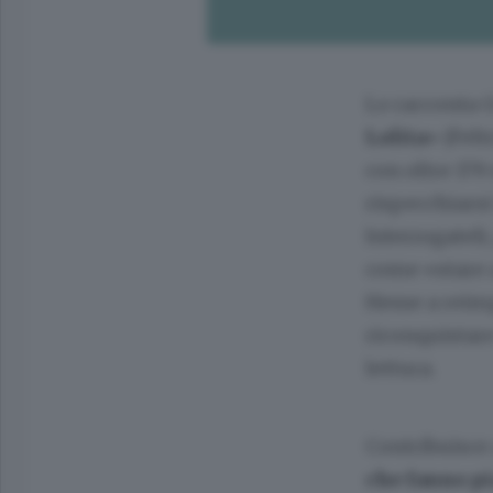
Lo racconta 
Lolita
» (Felt
con oltre 179
rispecchiarsi 
Interrogatel
come «stare 
Hesse a reimp
riconquistare
lettura.
Contribuisce 
che fanno pi