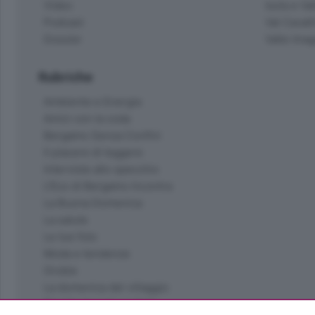
Video
Isola e Va
Podcast
Val Cavall
Dossier
Valle Ima
Rubriche
Ambiente e Energia
Amici con la coda
Bergamo Senza Confini
Il piacere di leggere
Interviste allo specchio
L'Eco di Bergamo Incontra
La Buona Domenica
La salute
Le tue foto
Moda e tendenze
Orobie
La domenica del villaggio
Ricette (quasi) perfette