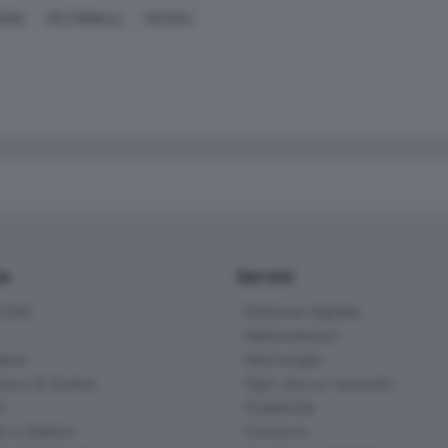
IANI
FELTRINELLI
RIZZOLI
io
Servizi
ittà
Edizione digitale
Abbonamenti
ana
Necrologie
na e di Scalve
Ogni vita un racconto
d
Pubblicità
o e Sebino
Concorsi