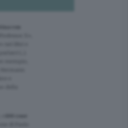
tina con
@Professor X»,
 nei libri e
larci (...).
er esempio,
e, Hermann
ere e
a» della
, «
100 cose
one di Paolo