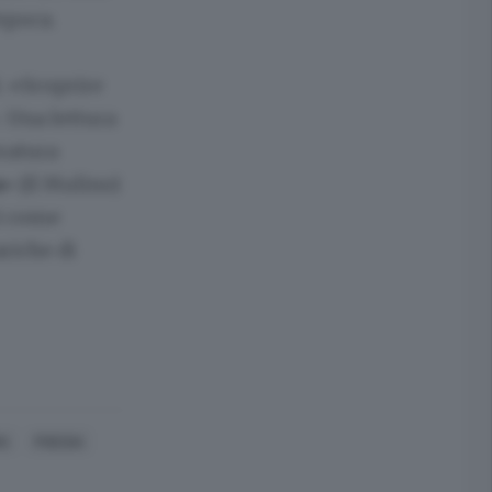
’epoca.
. «Scoprire
. Una lettura
eratura
a
» (Il Mulino)
ri come
ariche di
A
POESIA