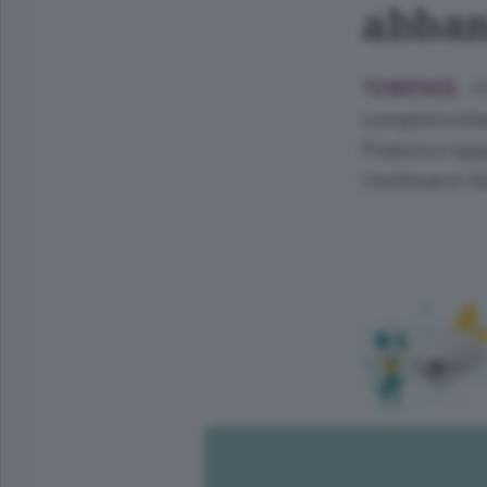
abba
«I
TENDENZE.
completo sile
Possono rapp
risollevarsi d