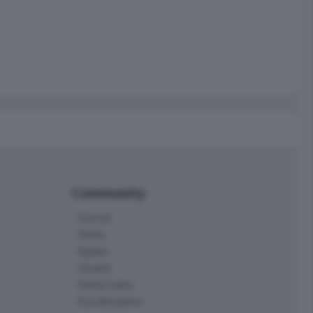
Community
Corner
Skille
Eppen
Orobie
Delta Index
Eco.Bergamo