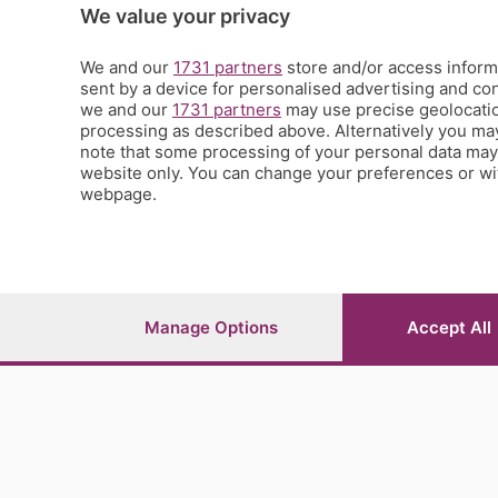
Scienza e Tecnologia
We value your privacy
Tic Tac
Volontariato
We and our
1731 partners
store and/or access informa
sent by a device for personalised advertising and c
StoryLab
we and our
1731 partners
may use precise geolocation
Il punto
processing as described above. Alternatively you ma
L'EcoCafè
note that some processing of your personal data may n
Editoriali
website only. You can change your preferences or wit
webpage.
© COPYRIGHT 2026 - S.E.S.A.A.B. S.p.a. con sede in Vial
riproduzione anche parziale
Iscritta al Registro Imprese di Bergamo al n.243762 | Ca
Manage Options
Accept All