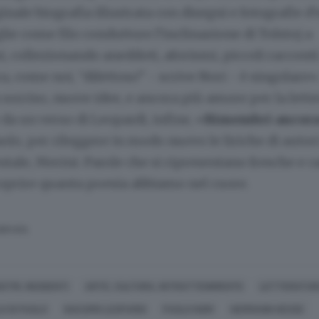
ginale biografia illustrata con disegni e fotografie d
glie come filo conduttore l’inclinazione di Tolstoj a
collezionando aneddoti, aforismi, piccoli racconti
ra, come noi, “difettoso” - scrive Nori - è singolare»
 sorriso, nuove idee, e ancora più amore per la lett
 da un verso di Leopardi, infine, «
Rimembri ancor
aolo, per rileggere in modo nuovo le liriche di auto
tale, Merini. Parole che si ripresentano fresche e c
coprire quanta poesia abbiamo nel cuore.
SERVATA
STRI, INCIDENTI
ARTE, CULTURA, INTRATTENIMENTO
LETTERATUR
O DI PAOLO
GIACOMO LEOPARDI
PAOLO NORI
HERMANN HESSE