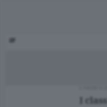
IL PIACERE DI 
I clas