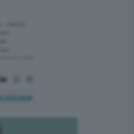
 -: nel più
ale».
per
ita».
ra meno di un minuto.
o articolo