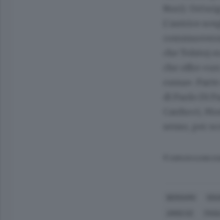
Nori). Un’ori
L’autrice sce
commuoversi, 
che Tolstoj e
che offre «un
russa». Parte
di Paolo Di P
Carducci, Mon
senso, per s
© RIPRODUZIONE RI
BERGAMO
DISA
AMOS OZ
PAOL