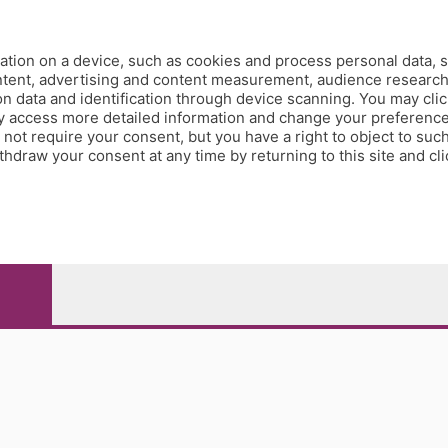
tion on a device, such as cookies and process personal data, s
ontent, advertising and content measurement, audience researc
 data and identification through device scanning. You may clic
y access more detailed information and change your preference
ot require your consent, but you have a right to object to such
hdraw your consent at any time by returning to this site and cl
e Papa Giovanni XXIII, 118 24121 Bergamo - E' vietata la
pitale sociale Euro 10.000.000 i.v.