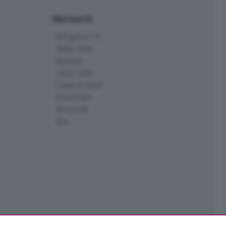
Network
Bergamo TV
Radio Alta
Kendoo
L'Eco Cafè
Case in festa
Edoomark
StoryLab
Ark