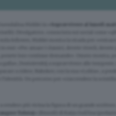
Guendalina Middei in «
Sopravvivere al lunedì mat
rinelli). Divulgatrice, conosciuta sui social come «
 mila follower, Middei mostra la strada per «entrare»
in essi: «Per amare i classici, dovete viverli, dovete par
i, ponete loro continue domande». Omero mostra, p
a galla», Dostoievskij a sopravvivere alle tempest
arare a ridere, Nabokov, con la sua «Lolita», a perd
 l’identità. Un percorso per «riaccendere la scintill
a rendere più vicina la figura di un grande scrittore
angere Tolstoj
» (Rizzoli) di Katja Guščina (prefazi