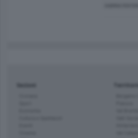
SABRINA PENTER
Sezioni
Territor
Cronaca
Bergamo C
Sport
Pianura
Economia
Val Bremb
Cultura e Spettacoli
Valli Seria
Eventi
Hinterlan
Cinema
Val Calepi