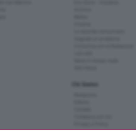
lle San Martino
Eco Store - Iniziative
ina
Archivio
gna
Meteo
Cinema
Le aziende comunicano
Segnala un problema
Comunica con la Redazione
I più letti
News in tempo reale
Skill Alexa
Chi Siamo
Redazione
Editore
Contatti
Collabora con noi
Privacy e Policy