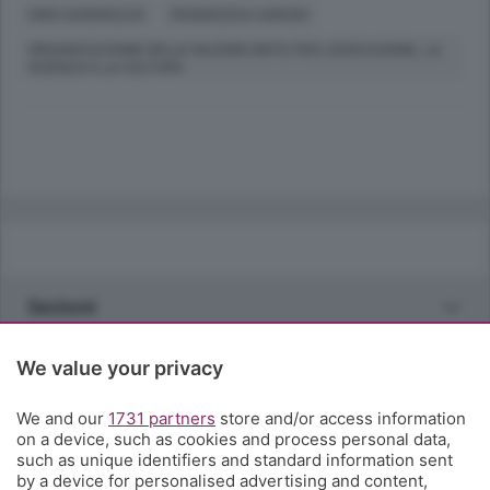
CIRO CAVERSAZZI
FRANCESCA CARUSO
ORGANIZZAZIONE DELLE NAZIONI UNITE PER L'EDUCAZIONE, LA
SCIENZA E LA CULTURA
Sezioni
Rubriche
We value your privacy
We and our
1731 partners
store and/or access information
Territorio
on a device, such as cookies and process personal data,
such as unique identifiers and standard information sent
by a device for personalised advertising and content,