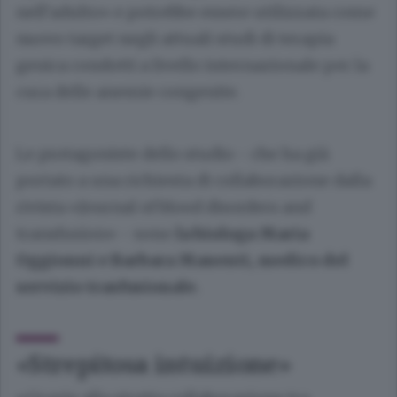
nell’adulto» e potrebbe essere utilizzata come
nuovo target negli attuali studi di terapia
genica condotti a livello internazionale per la
cura delle anemie congenite.
Le protagoniste dello studio - che ha già
portato a una richiesta di collaborazione dalla
rivista «Journal of blood disorders and
transfusion» - sono
la biologa Maria
Oggionni e Barbara Manenti, medico del
servizio trasfusionale.
«Strepitosa intuizione»