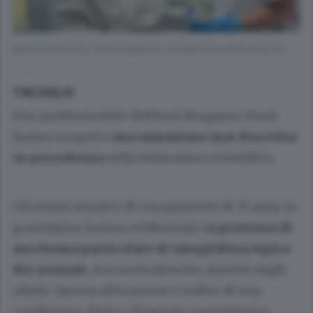
Barbara Manenti e Maria Oggionni, protagoniste della scoperta
TREVIGLIO
Due professioniste dell’Asst Bergamo Ovest
hanno scoperto
una mutazione mai descritta
in precedenza
nella letteratura scientifica.
Gli esami ematici di una paziente di 31 anni, in
gravidanza, hanno evidenziato l
a presenza di
una forma particolare di emoglobina tipica
dei neonati,
ma normalmente assente negli
adulti. Questa alterazione è indice di una
condizione clinica chiamata «persistenza