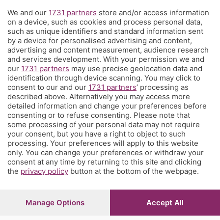
We and our
1731 partners
store and/or access information
Territorio
on a device, such as cookies and process personal data,
such as unique identifiers and standard information sent
by a device for personalised advertising and content,
Servizi
advertising and content measurement, audience research
and services development. With your permission we and
our
1731 partners
may use precise geolocation data and
Chi Siamo
identification through device scanning. You may click to
consent to our and our
1731 partners
’ processing as
described above. Alternatively you may access more
Community
detailed information and change your preferences before
consenting or to refuse consenting. Please note that
some processing of your personal data may not require
Network
your consent, but you have a right to object to such
processing. Your preferences will apply to this website
only. You can change your preferences or withdraw your
consent at any time by returning to this site and clicking
the
privacy policy
button at the bottom of the webpage.
© COPYRIGHT 2026 - S.E.S.A.A.B. S.p.a. con sede in Viale
Papa Giovanni XXIII, 118 24121 Bergamo - E' vietata la
Manage Options
Accept All
riproduzione anche parziale
Iscritta al Registro Imprese di Bergamo al n.243762 |