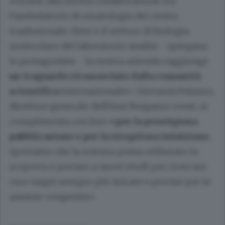
«Grazie alla stretta collaborazione tra
l’ambulatorio di ematologia del centro
trasfusionale-Simt e il settore di biologia
molecolare del laboratorio analisi - spiegano
le protagoniste - la nostra azienda raggiunge
un traguardo riconosciuto dalla comunità
scientifica
internazionale». Giovanni Palazzo,
direttore generale dell’Asst Bergamo ovest, si
complimenta con loro
«per la prestigiosa
pubblicazione e per la strepitosa intuizione.
Speriamo che la scienza possa utilizzare la
scoperta e portare a nuovi studi per ricercare
cure target sempre più mirate e precise per le
anemie congenite».