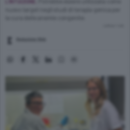
Potrebbe essere utilizzata come
L’INTUIZIONE.
nuovo target negli studi di terapia genica per
la cura delle anemie congenite.
Lettura 1 min.
Redazione Web