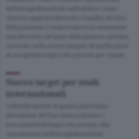
dell’emoglobina fetale nell’adulto». Dopo
ulteriori approfondimenti e l’analisi del Dna
della paziente, è stata scoperta la mutazione
mai descritta, nel gene della gamma-globina,
coinvolto nella sintesi proprio di quella parte
di emoglobina tipica del periodo pre-natale.
Nuovo target per studi
internazionali
L’identificazione di questa particolare
alterazione del Dna aiuta a chiarire i
meccanismi biologici che portano alla
«persistenza dell’emoglobina fetale