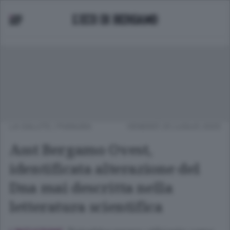
LA SALUTE
/
PIANURA
VENERDÌ 25 LUGLIO 2025
Asst Bergamo Ovest,
identificata alterazione del
Dna mai descritta nella
letteratura scientifica