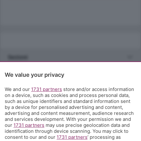
Sezioni
Rubriche
We value your privacy
We and our
1731 partners
store and/or access information
Territorio
on a device, such as cookies and process personal data,
such as unique identifiers and standard information sent
by a device for personalised advertising and content,
Servizi
advertising and content measurement, audience research
and services development. With your permission we and
our
1731 partners
may use precise geolocation data and
Chi Siamo
identification through device scanning. You may click to
consent to our and our
1731 partners
’ processing as