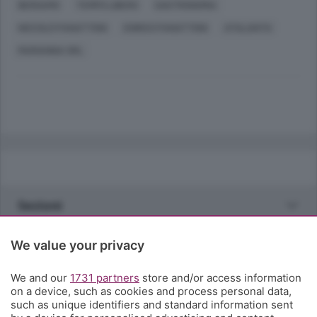
BERGAMO
TEMPO LIBERO
GASTRONOMIA
NICCOLÒ PANATTONI
ENRICO PANATTONI
ATALANTA
MARIANNA SRL
Sezioni
Rubriche
We value your privacy
We and our
1731 partners
store and/or access information
Territorio
on a device, such as cookies and process personal data,
such as unique identifiers and standard information sent