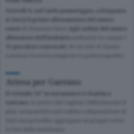
Giovedì 9, nel tardo pomeriggio, a Zingonia
si terrà il primo allenamento del nuovo
corso
di Maurizio Sarri.
Agli ordini del nuovo
allenatore dell’Atalanta
andranno in campo i
33 giocatori convocati
, di cui solo 14 hanno
concluso la scorsa stagione in prima squadra.
Attesa per Gaetano
Il virtuale 34° in nerazzurro è Gianluca
Gaetano
, in arrivo dal Cagliari. Difficilmente il
play-trequartista sarà subito a disposizione di
Sarri ma potrebbe aggregarsi al gruppo entro
la fine della settimana.