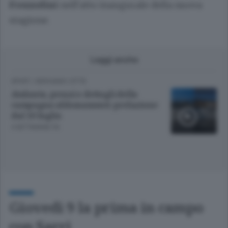
Frezzolini
nell’atto inaugurale della nuova
stagione.
Leggi anche
SPORT
/
BERGAMO CITTÀ
Atalanta, prezzi e dettagli della
campagna abbonamenti: prelazione
dal 10 luglio
4 SETTIMANE FA
Giovedì 9 la prima in campo
con Sarri