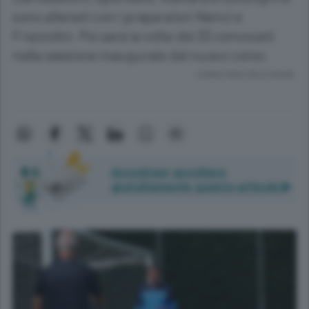
sono allenati con i preparatori Nenci e
Frezzolini. Poi sarà la volta dei 33 convocati
nella sessione inaugurale del nuovo corso.
Lettura meno di un minuto.
Accedi per ascoltare
gratuitamente questo articolo