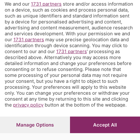
We and our
1731 partners
store and/or access information
Territorio
on a device, such as cookies and process personal data,
such as unique identifiers and standard information sent
by a device for personalised advertising and content,
Servizi
advertising and content measurement, audience research
and services development. With your permission we and
our
1731 partners
may use precise geolocation data and
Chi Siamo
identification through device scanning. You may click to
consent to our and our
1731 partners
’ processing as
described above. Alternatively you may access more
Community
detailed information and change your preferences before
consenting or to refuse consenting. Please note that
some processing of your personal data may not require
Network
your consent, but you have a right to object to such
processing. Your preferences will apply to this website
only. You can change your preferences or withdraw your
consent at any time by returning to this site and clicking
the
privacy policy
button at the bottom of the webpage.
© COPYRIGHT 2026 - S.E.S.A.A.B. S.p.a. con sede in Viale
Papa Giovanni XXIII, 118 24121 Bergamo - E' vietata la
Manage Options
Accept All
riproduzione anche parziale
Iscritta al Registro Imprese di Bergamo al n.243762 |
Capitale sociale Euro 10.000.000 i.v.