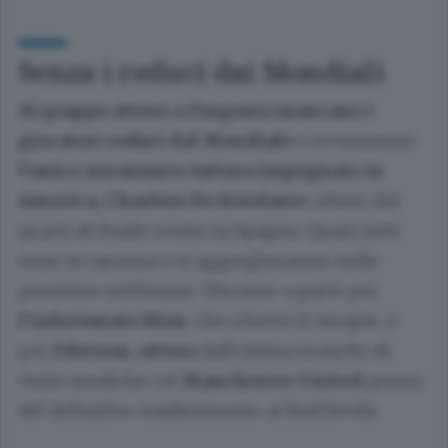
Senza i reduci dai Mondiali
Al gruppo atteso a Zingonia mancano i
giocatori reduci dal Mondiale
e ovviamente
l’unico nerazzurro tuttora impegnato in
America, Charlese De Ketelaere
, atteso dai
quarti di finale contro la Spagna. Quasi tutti
sono in vacanza e si aggregheranno nelle
prossime settimane. Discorso a parte per
l’infortunato Hien
, che a breve le terapie, e
per
Ederson, atteso
dall’ultima tranche di
visite mediche col
Manchester United
prima
del definitivo trasferimento ai Red Devils.