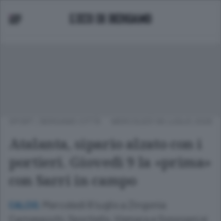
SPORT
/
BERGAMO CITTÀ
MERCOLEDÌ 08 LUGLIO 2026
Atalanta, sipario alzato con i
portieri. Giovedì 9 la «prima»
con Sarri in campo
Mercoledì 8 luglio a Zingonia
CALCIO.
Carnesecchi, Sportiello, Vismara e Sonzogni si