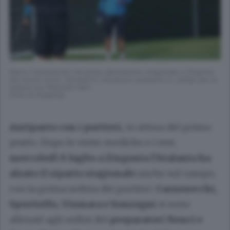
Marco Carnesecchi nel primo allenamento stagionale a Zingonia
del nuovo corso. Giovedì 9 i nerazzurri andranno in campo per la
seduta con Maurizio Sarri
(Foto di Atalanta)
Antipasto con i portieri,
in attesa del primo
piatto. Dopo le visite mediche e i test,
mercoledì 8 luglio a Zingonia l’Atalanta ha
alzato il sipario stagionale
anche sul campo,
con la prima seduta dei portieri.
Carnesecchi,
Sportiello, Vismara e Sonzogni
si sono
allenati agli ordini dei
preparatori Nenci e