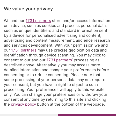
Rubriche
We value your privacy
We and our
1731 partners
store and/or access information
Territorio
on a device, such as cookies and process personal data,
such as unique identifiers and standard information sent
by a device for personalised advertising and content,
Servizi
advertising and content measurement, audience research
and services development. With your permission we and
our
1731 partners
may use precise geolocation data and
Chi Siamo
identification through device scanning. You may click to
consent to our and our
1731 partners
’ processing as
described above. Alternatively you may access more
Community
detailed information and change your preferences before
consenting or to refuse consenting. Please note that
some processing of your personal data may not require
Network
your consent, but you have a right to object to such
processing. Your preferences will apply to this website
only. You can change your preferences or withdraw your
consent at any time by returning to this site and clicking
the
privacy policy
button at the bottom of the webpage.
© COPYRIGHT 2026 - S.E.S.A.A.B. S.p.a. con sede in Viale