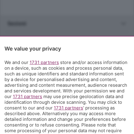
Sezioni
Rubriche
We value your privacy
Territorio
We and our
1731 partners
store and/or access information
on a device, such as cookies and process personal data,
Servizi
such as unique identifiers and standard information sent
by a device for personalised advertising and content,
advertising and content measurement, audience research
Chi Siamo
and services development. With your permission we and
our
1731 partners
may use precise geolocation data and
identification through device scanning. You may click to
Community
consent to our and our
1731 partners
’ processing as
described above. Alternatively you may access more
detailed information and change your preferences before
Network
consenting or to refuse consenting. Please note that
some processing of your personal data may not require