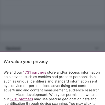
Sezioni
Rubriche
We value your privacy
We and our
1731 partners
store and/or access information
Territorio
on a device, such as cookies and process personal data,
such as unique identifiers and standard information sent
by a device for personalised advertising and content,
Servizi
advertising and content measurement, audience research
and services development. With your permission we and
our
1731 partners
may use precise geolocation data and
Chi Siamo
identification through device scanning. You may click to