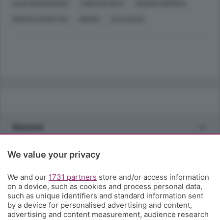
ALDO MANGANARO
LORENZO RICCI
MAURO PORPORA
GRUPPO SPORTIVO
OMERO
ATALANTA
Sezioni
Rubriche
We value your privacy
We and our
1731 partners
store and/or access information
Territorio
on a device, such as cookies and process personal data,
such as unique identifiers and standard information sent
by a device for personalised advertising and content,
Servizi
advertising and content measurement, audience research