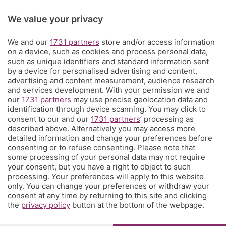
Rubriche
We value your privacy
We and our
1731 partners
store and/or access information
Territorio
on a device, such as cookies and process personal data,
such as unique identifiers and standard information sent
by a device for personalised advertising and content,
Servizi
advertising and content measurement, audience research
and services development. With your permission we and
our
1731 partners
may use precise geolocation data and
Chi Siamo
identification through device scanning. You may click to
consent to our and our
1731 partners
’ processing as
described above. Alternatively you may access more
Community
detailed information and change your preferences before
consenting or to refuse consenting. Please note that
some processing of your personal data may not require
Network
your consent, but you have a right to object to such
processing. Your preferences will apply to this website
only. You can change your preferences or withdraw your
consent at any time by returning to this site and clicking
the
privacy policy
button at the bottom of the webpage.
© COPYRIGHT 2026 - S.E.S.A.A.B. S.p.a. con sede in Viale