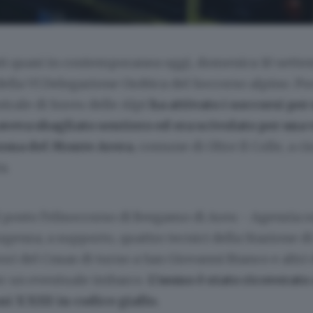
ti quasi in contemporanea oggi, domenica 10 sette
 della VI Delegazione Orobica del Soccorso alpino. P
ntrale di Soreu delle Alpi
ha attivato i soccorsi per
aveva sbagliato sentiero ed era scivolato per una 
zona del Monte Arera
, comune di Oltre Il Colle, a ci
a.
l posto l’elisoccorso di Bergamo di Areu - Agenzia 
enza; a supporto, quattro tecnici della Stazione di O
ori del Cnsas di turno a San Giovanni Bianco e altri
er un eventuale imbarco.
L’uomo è stato ricoverato
i XXIII in codice giallo.