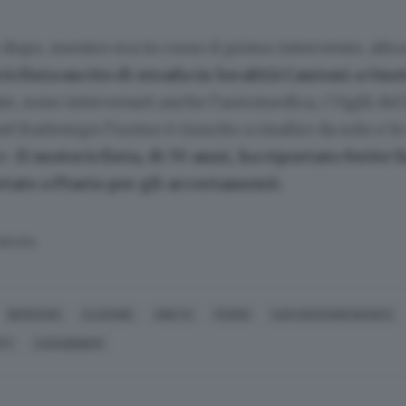
dopo, mentre era in corso il primo intervento, altr
iclista uscito di strada in località Cantoni a One
te, sono intervenuti anche l’automedica, i Vigili del 
nel frattempo l’uomo è riuscito a risalire da solo e l
e.
Il motociclista, di 55 anni, ha riportato ferite l
rtato a Piario per gli accertamenti.
SERVATA
BERGAMO
CLUSONE
ONETA
PIARIO
SAN GIOVANNI BIANCO
NTI
CARABINIERI