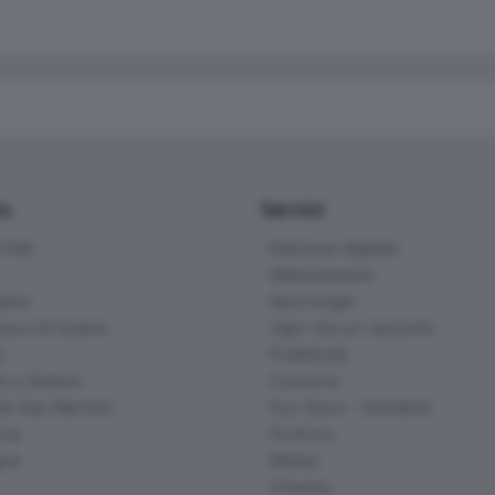
io
Servizi
ittà
Edizione digitale
Abbonamenti
ana
Necrologie
na e di Scalve
Ogni vita un racconto
d
Pubblicità
o e Sebino
Concorsi
lle San Martino
Eco Store - Iniziative
ina
Archivio
gna
Meteo
Cinema