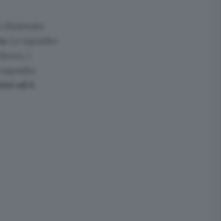
a chiamata
ta
. Le squadre
fuoco, i
e squadre
ievi ed è