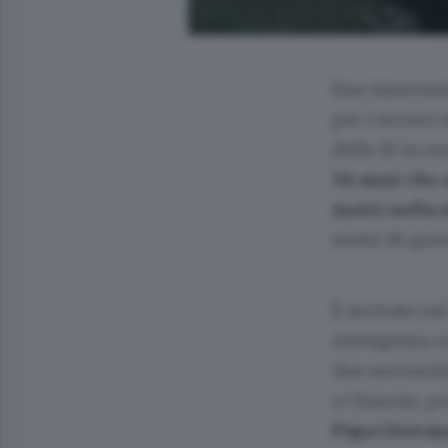
Due interven
per i tecnici
delle 10 la ce
56 anni che 
metri nella 
metri di quot
È arrivato su
emergenza urg
due soccorrit
a Clusone, p
Papa Giovann