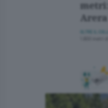
metri
Arera
OLTRE IL COL
1.600 metri d