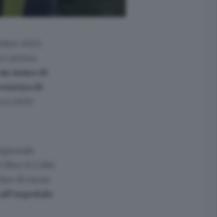
mbre 2023,
oco prima
 un uomo di
ventina di
rca 1.600
regionale
ltre il Colle,
 due di turno
 all’ospedale