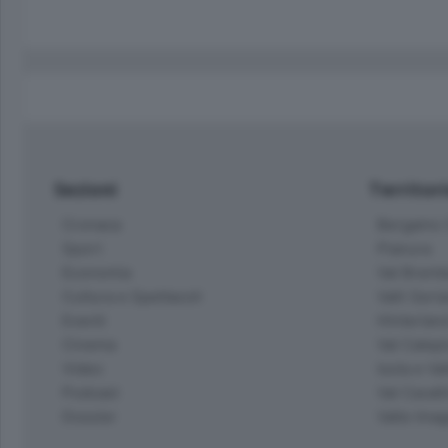
Sezioni
Territor
Cronaca
Bergamo C
Sport
Pianura
Economia
Val Bremb
Cultura e Spettacoli
Valli Seria
Eventi
Hinterlan
Cinema
Val Calepi
Video
Isola e Va
Podcast
Val Cavall
Dossier
Valle Ima