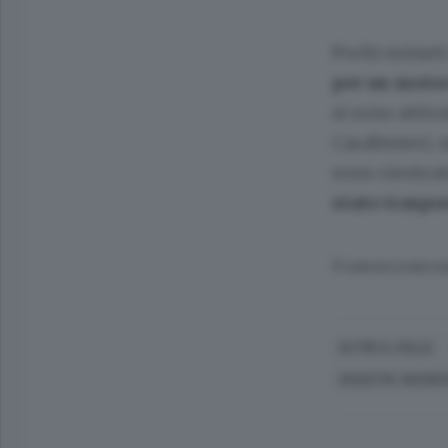
Pochi minuti 
per un motoc
si sono attiva
Carabinieri; 
sono rientrat
stato traspo
© RIPRODUZIONE RI
OLTRE IL COLLE
DISASTRI, INCIDE