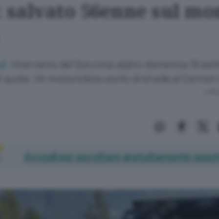
: salvato 56enne sul mo
Intervento del Soccorso alpino domenica 10 set
LE.
i quota. Un motociclista uscito di strada ai Cantoni
Lettu
Accedi per ascoltare gratuitamente quest