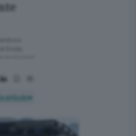
nte
tembre a
 di Oneta.
ra meno di un minuto.
o articolo