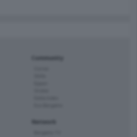
Community
Corner
Skille
Eppen
Orobie
Delta Index
Eco.Bergamo
Network
Bergamo TV