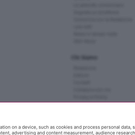
Le aziende comunicano
Segnala un problema
Comunica con la Redazione
I più letti
News in tempo reale
Skill Alexa
Chi Siamo
Redazione
Editore
Contatti
Collabora con noi
Privacy e Policy
tion on a device, such as cookies and process personal data, s
ontent, advertising and content measurement, audience researc