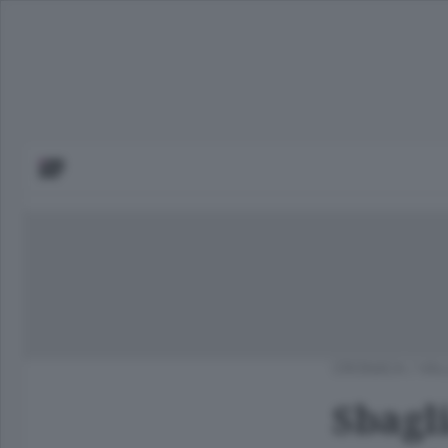
CRONACA
/
VAL
Sbagli