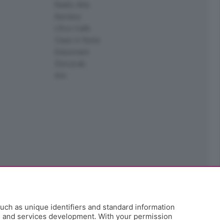
Radio Alta
Kendoo
L'Eco Cafè
Case in festa
Edoomark
StoryLab
Ark
uch as unique identifiers and standard information
h and services development. With your permission