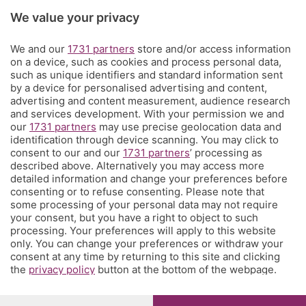
Rubriche
We value your privacy
We and our
1731 partners
store and/or access information
Territorio
on a device, such as cookies and process personal data,
such as unique identifiers and standard information sent
by a device for personalised advertising and content,
Servizi
advertising and content measurement, audience research
and services development. With your permission we and
our
1731 partners
may use precise geolocation data and
Chi Siamo
identification through device scanning. You may click to
consent to our and our
1731 partners
’ processing as
described above. Alternatively you may access more
Community
detailed information and change your preferences before
consenting or to refuse consenting. Please note that
some processing of your personal data may not require
Network
your consent, but you have a right to object to such
processing. Your preferences will apply to this website
only. You can change your preferences or withdraw your
consent at any time by returning to this site and clicking
the
privacy policy
button at the bottom of the webpage.
© COPYRIGHT 2026 - S.E.S.A.A.B. S.p.a. con sede in Viale