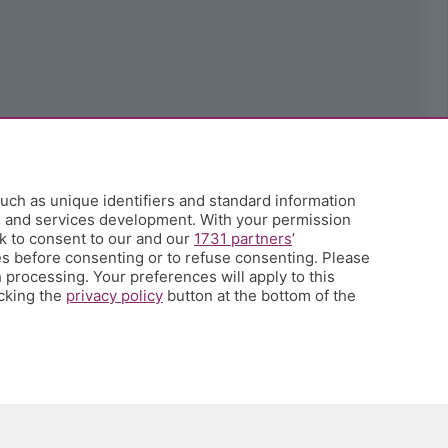
uch as unique identifiers and standard information
h and services development. With your permission
k to consent to our and our
1731 partners
’
s before consenting or to refuse consenting. Please
 processing. Your preferences will apply to this
icking the
privacy policy
button at the bottom of the