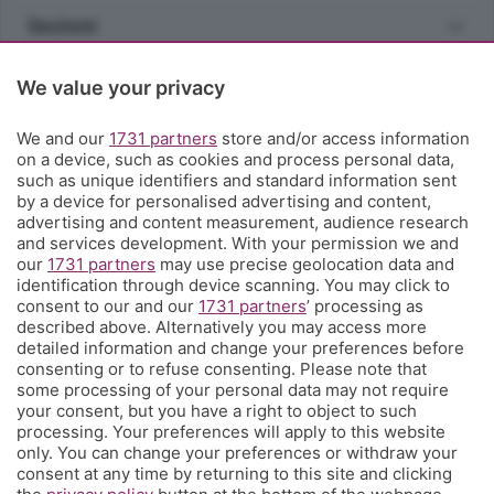
Sezioni
Rubriche
We value your privacy
We and our
1731 partners
store and/or access information
Territorio
on a device, such as cookies and process personal data,
such as unique identifiers and standard information sent
by a device for personalised advertising and content,
Servizi
advertising and content measurement, audience research
and services development. With your permission we and
our
1731 partners
may use precise geolocation data and
Chi Siamo
identification through device scanning. You may click to
consent to our and our
1731 partners
’ processing as
described above. Alternatively you may access more
Community
detailed information and change your preferences before
consenting or to refuse consenting. Please note that
some processing of your personal data may not require
Network
your consent, but you have a right to object to such
processing. Your preferences will apply to this website
only. You can change your preferences or withdraw your
consent at any time by returning to this site and clicking