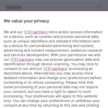
Sezioni
Rubriche
We value your privacy
We and our
1731 partners
store and/or access information
Territorio
on a device, such as cookies and process personal data,
such as unique identifiers and standard information sent
by a device for personalised advertising and content,
Servizi
advertising and content measurement, audience research
and services development. With your permission we and
our
1731 partners
may use precise geolocation data and
Chi Siamo
identification through device scanning. You may click to
consent to our and our
1731 partners
’ processing as
described above. Alternatively you may access more
Community
detailed information and change your preferences before
consenting or to refuse consenting. Please note that
some processing of your personal data may not require
Network
your consent, but you have a right to object to such
processing. Your preferences will apply to this website
only. You can change your preferences or withdraw your
consent at any time by returning to this site and clicking