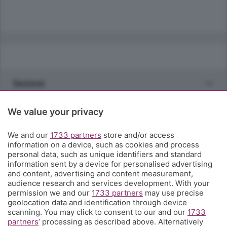
Sezioni
Rubriche
We value your privacy
We and our
1733 partners
store and/or access
Territorio
information on a device, such as cookies and process
personal data, such as unique identifiers and standard
information sent by a device for personalised advertising
Servizi
and content, advertising and content measurement,
audience research and services development. With your
permission we and our
1733 partners
may use precise
Chi Siamo
geolocation data and identification through device
scanning. You may click to consent to our and our
1733
partners
’ processing as described above. Alternatively
Community