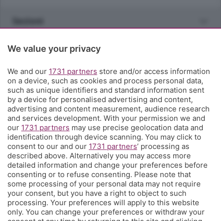
Sezioni
Rubriche
We value your privacy
We and our
1731 partners
store and/or access information
Territorio
on a device, such as cookies and process personal data,
such as unique identifiers and standard information sent
by a device for personalised advertising and content,
Servizi
advertising and content measurement, audience research
and services development. With your permission we and
our
1731 partners
may use precise geolocation data and
Chi Siamo
identification through device scanning. You may click to
consent to our and our
1731 partners
’ processing as
described above. Alternatively you may access more
Community
detailed information and change your preferences before
consenting or to refuse consenting. Please note that
some processing of your personal data may not require
Network
your consent, but you have a right to object to such
processing. Your preferences will apply to this website
only. You can change your preferences or withdraw your