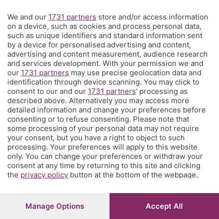
We and our
1731 partners
store and/or access information
on a device, such as cookies and process personal data,
© RIPRODUZIONE RISERVATA
such as unique identifiers and standard information sent
by a device for personalised advertising and content,
advertising and content measurement, audience research
and services development. With your permission we and
ALZANO LOMBARDO
ARDESIO
BERGAMO
CALCINATE
our
1731 partners
may use precise geolocation data and
identification through device scanning. You may click to
CLUSONE
GANDINO
GROMO
LUZZANA
MASONE
consent to our and our
1731 partners
’ processing as
ORIO AL SERIO
PEDRENGO
ROMANO DI LOMBARDIA
described above. Alternatively you may access more
detailed information and change your preferences before
SAN GIOVANNI BIANCO
SOTTO IL MONTE GIOVANNI XXIII
consenting or to refuse consenting. Please note that
some processing of your personal data may not require
TREVIGLIO
INTRATTENIMENTO (GENERICO)
your consent, but you have a right to object to such
ARTE, CULTURA, INTRATTENIMENTO
PITTURA
processing. Your preferences will apply to this website
only. You can change your preferences or withdraw your
GIANNI BELLINI
ANTONELLA GIAPPONESI TERENGHI
consent at any time by returning to this site and clicking
the
privacy policy
button at the bottom of the webpage.
TOMMASO GATTI
STEFANO CECATIELLO
GIULIO LOCATELLI
ALESSIO BINDA
SAN MARCO
GIAN LORENZO BERNINI
Manage Options
Accept All
FERRARINELLA DI SAVERIO
SAN FRANCESCO D'ASSISI