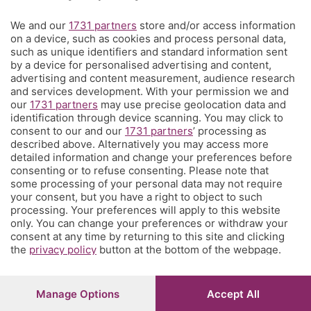
We and our
1731 partners
store and/or access information
Territorio
on a device, such as cookies and process personal data,
such as unique identifiers and standard information sent
by a device for personalised advertising and content,
Servizi
advertising and content measurement, audience research
and services development. With your permission we and
our
1731 partners
may use precise geolocation data and
Chi Siamo
identification through device scanning. You may click to
consent to our and our
1731 partners
’ processing as
described above. Alternatively you may access more
Community
detailed information and change your preferences before
consenting or to refuse consenting. Please note that
some processing of your personal data may not require
Network
your consent, but you have a right to object to such
processing. Your preferences will apply to this website
only. You can change your preferences or withdraw your
consent at any time by returning to this site and clicking
the
privacy policy
button at the bottom of the webpage.
© COPYRIGHT 2026 - S.E.S.A.A.B. S.p.a. con sede in Viale
Papa Giovanni XXIII, 118 24121 Bergamo - E' vietata la
Manage Options
Accept All
riproduzione anche parziale