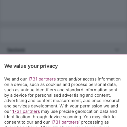
Sezioni
Rubriche
We value your privacy
We and our
1731 partners
store and/or access information
Territorio
on a device, such as cookies and process personal data,
such as unique identifiers and standard information sent
by a device for personalised advertising and content,
Servizi
advertising and content measurement, audience research
and services development. With your permission we and
our
1731 partners
may use precise geolocation data and
Chi Siamo
identification through device scanning. You may click to
consent to our and our
1731 partners
’ processing as