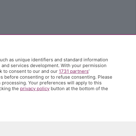
uch as unique identifiers and standard information
h and services development. With your permission
k to consent to our and our
1731 partners
’
s before consenting or to refuse consenting. Please
 processing. Your preferences will apply to this
icking the
privacy policy
button at the bottom of the