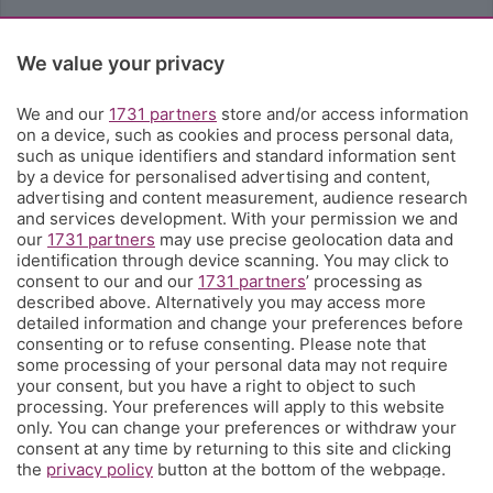
We value your privacy
We and our
1731 partners
store and/or access information
on a device, such as cookies and process personal data,
such as unique identifiers and standard information sent
by a device for personalised advertising and content,
advertising and content measurement, audience research
and services development. With your permission we and
our
1731 partners
may use precise geolocation data and
identification through device scanning. You may click to
consent to our and our
1731 partners
’ processing as
described above. Alternatively you may access more
detailed information and change your preferences before
consenting or to refuse consenting. Please note that
some processing of your personal data may not require
your consent, but you have a right to object to such
processing. Your preferences will apply to this website
only. You can change your preferences or withdraw your
consent at any time by returning to this site and clicking
the
privacy policy
button at the bottom of the webpage.