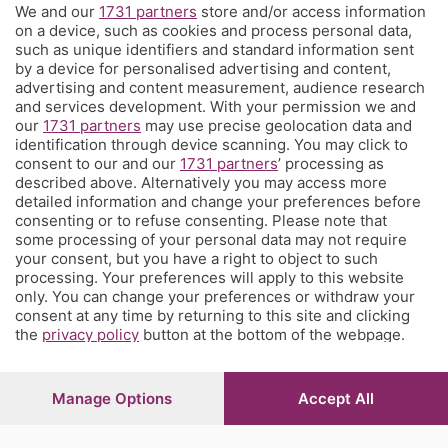
We and our
1731 partners
store and/or access information
on a device, such as cookies and process personal data,
such as unique identifiers and standard information sent
by a device for personalised advertising and content,
advertising and content measurement, audience research
and services development. With your permission we and
our
1731 partners
may use precise geolocation data and
identification through device scanning. You may click to
consent to our and our
1731 partners
’ processing as
described above. Alternatively you may access more
detailed information and change your preferences before
consenting or to refuse consenting. Please note that
some processing of your personal data may not require
your consent, but you have a right to object to such
processing. Your preferences will apply to this website
only. You can change your preferences or withdraw your
consent at any time by returning to this site and clicking
the
privacy policy
button at the bottom of the webpage.
Indietro
Lettura
Ultime notizie
scorrevole
Manage Options
Accept All