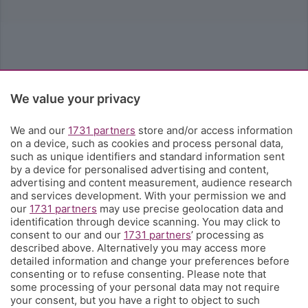
We value your privacy
We and our
1731 partners
store and/or access information
on a device, such as cookies and process personal data,
such as unique identifiers and standard information sent
by a device for personalised advertising and content,
advertising and content measurement, audience research
and services development. With your permission we and
our
1731 partners
may use precise geolocation data and
identification through device scanning. You may click to
consent to our and our
1731 partners
’ processing as
described above. Alternatively you may access more
detailed information and change your preferences before
consenting or to refuse consenting. Please note that
some processing of your personal data may not require
your consent, but you have a right to object to such