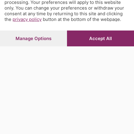
processing. Your preferences will apply to this website
only. You can change your preferences or withdraw your
consent at any time by returning to this site and clicking
the
privacy policy
button at the bottom of the webpage.
Indietro
Lettura
Ultime notizie
scorrevole
Manage Options
Accept All
Sezioni
Rubriche
Territorio
Servizi
Chi Siamo