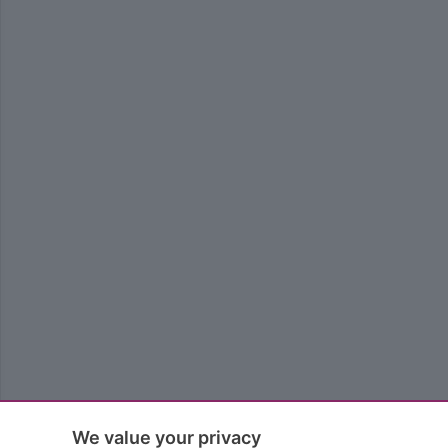
We value your privacy