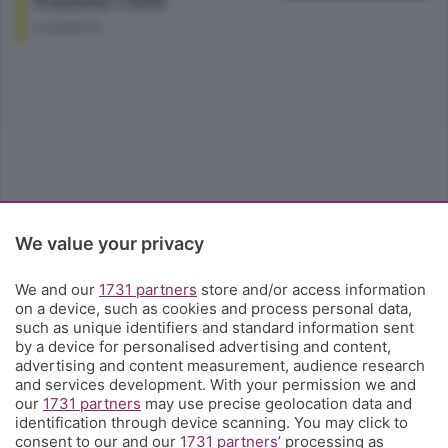
Nazioni Unite
3 GIORNI FA
We value your privacy
We and our
1731 partners
store and/or access information
on a device, such as cookies and process personal data,
such as unique identifiers and standard information sent
by a device for personalised advertising and content,
advertising and content measurement, audience research
and services development. With your permission we and
our
1731 partners
may use precise geolocation data and
identification through device scanning. You may click to
consent to our and our
1731 partners
’ processing as