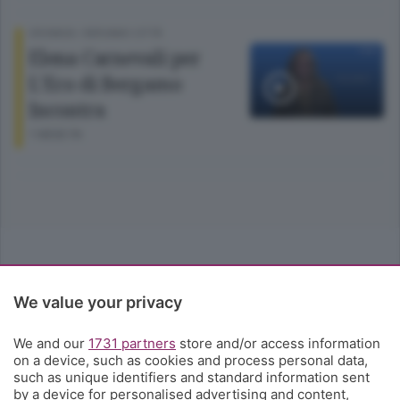
CRONACA
/
BERGAMO CITTÀ
Elena Carnevali per
L'Eco di Bergamo
Incontra
1 MESE FA
We value your privacy
We and our
1731 partners
store and/or access information
on a device, such as cookies and process personal data,
such as unique identifiers and standard information sent
by a device for personalised advertising and content,