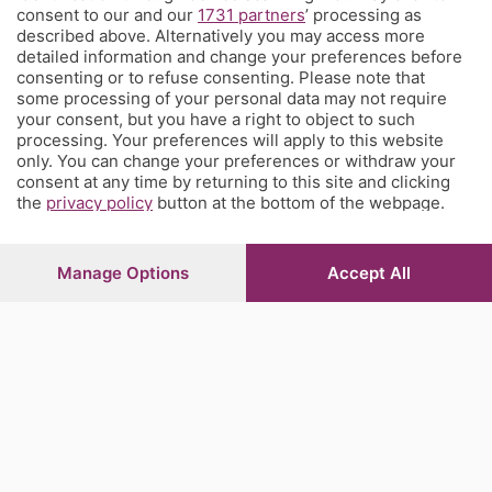
consent to our and our
1731 partners
’ processing as
described above. Alternatively you may access more
detailed information and change your preferences before
consenting or to refuse consenting. Please note that
some processing of your personal data may not require
your consent, but you have a right to object to such
processing. Your preferences will apply to this website
only. You can change your preferences or withdraw your
consent at any time by returning to this site and clicking
the
privacy policy
button at the bottom of the webpage.
Indietro
Lettura
Ultime notizie
scorrevole
Manage Options
Accept All
Sezioni
Rubriche
Territorio