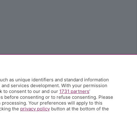
uch as unique identifiers and standard information
h and services development. With your permission
k to consent to our and our
1731 partners
’
s before consenting or to refuse consenting. Please
 processing. Your preferences will apply to this
icking the
privacy policy
button at the bottom of the