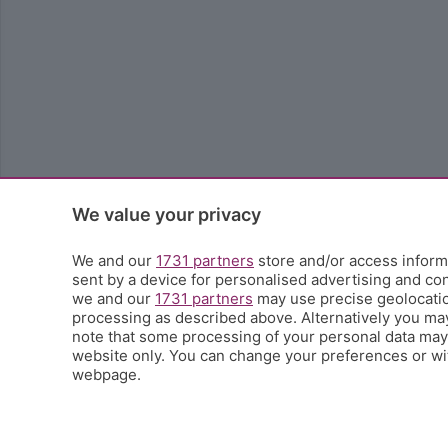
We value your privacy
We and our
1731 partners
store and/or access informa
sent by a device for personalised advertising and c
we and our
1731 partners
may use precise geolocation
processing as described above. Alternatively you ma
note that some processing of your personal data may n
website only. You can change your preferences or wit
webpage.