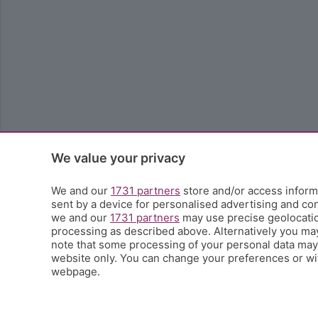
We value your privacy
We and our
1731 partners
store and/or access informa
sent by a device for personalised advertising and c
we and our
1731 partners
may use precise geolocation
processing as described above. Alternatively you ma
note that some processing of your personal data may n
website only. You can change your preferences or wit
webpage.