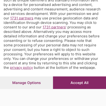
such as unique identifiers and standard information sent
by a device for personalised advertising and content,
advertising and content measurement, audience research
and services development. With your permission we and
our
1731 partners
may use precise geolocation data and
identification through device scanning. You may click to
consent to our and our
1731 partners
’ processing as
described above. Alternatively you may access more
detailed information and change your preferences before
consenting or to refuse consenting. Please note that
some processing of your personal data may not require
your consent, but you have a right to object to such
processing. Your preferences will apply to this website
only. You can change your preferences or withdraw your
consent at any time by returning to this site and clicking
the
privacy policy
button at the bottom of the webpage.
Indietro
Lettura
Ultime notizie
scorrevole
Manage Options
Accept All
Sezioni