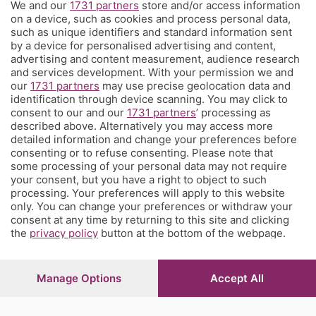
We and our
1731 partners
store and/or access information
on a device, such as cookies and process personal data,
such as unique identifiers and standard information sent
by a device for personalised advertising and content,
advertising and content measurement, audience research
and services development. With your permission we and
our
1731 partners
may use precise geolocation data and
identification through device scanning. You may click to
consent to our and our
1731 partners
’ processing as
described above. Alternatively you may access more
detailed information and change your preferences before
consenting or to refuse consenting. Please note that
some processing of your personal data may not require
your consent, but you have a right to object to such
processing. Your preferences will apply to this website
only. You can change your preferences or withdraw your
consent at any time by returning to this site and clicking
the
privacy policy
button at the bottom of the webpage.
Indietro
Lettura
Ultime notizie
scorrevole
Manage Options
Accept All