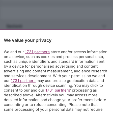
Sezioni
Rubriche
We value your privacy
We and our
1731 partners
store and/or access information
Territorio
on a device, such as cookies and process personal data,
such as unique identifiers and standard information sent
by a device for personalised advertising and content,
Servizi
advertising and content measurement, audience research
and services development. With your permission we and
our
1731 partners
may use precise geolocation data and
Chi Siamo
identification through device scanning. You may click to
consent to our and our
1731 partners
’ processing as
described above. Alternatively you may access more
Community
detailed information and change your preferences before
consenting or to refuse consenting. Please note that
some processing of your personal data may not require
Network