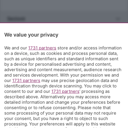
Sezioni
Rubriche
We value your privacy
We and our
1731 partners
store and/or access information
Territorio
on a device, such as cookies and process personal data,
such as unique identifiers and standard information sent
by a device for personalised advertising and content,
Servizi
advertising and content measurement, audience research
and services development. With your permission we and
our
1731 partners
may use precise geolocation data and
Chi Siamo
identification through device scanning. You may click to
consent to our and our
1731 partners
’ processing as
described above. Alternatively you may access more
Community
detailed information and change your preferences before
consenting or to refuse consenting. Please note that
some processing of your personal data may not require
Network
your consent, but you have a right to object to such
processing. Your preferences will apply to this website