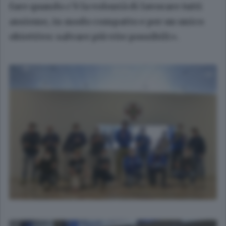
fare quando c’è la volontà di lavorare tutti
assieme, in modo compatto e per un unico
obiettivo: salvare più vite possibili».