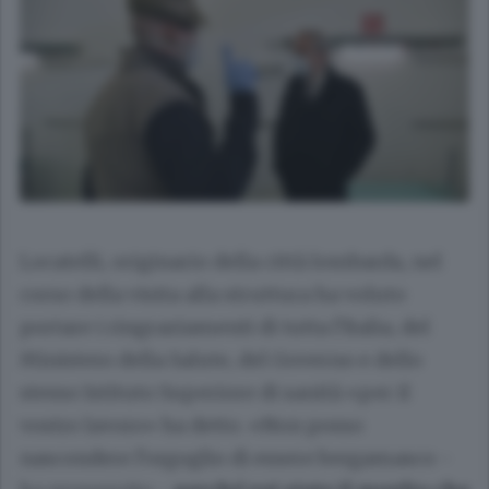
Locatelli, originario della città lombarda, nel
corso della visita alla struttura ha voluto
portare i ringraziamenti di tutta l’Italia, del
Ministero della Salute, del Governo e dello
stesso Istituto Superiore di sanità «per il
vostro lavoro» ha detto. «Non posso
nascondere l’orgoglio di essere bergamasco -