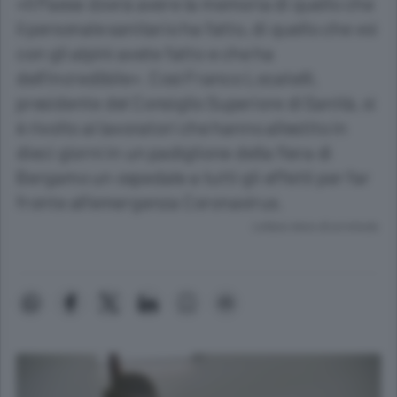
«Il Paese dovrà avere la memoria di quello che
il personale sanitario ha fatto, di quello che voi
con gli alpini avete fatto e che ha
dell’incredibile». Così Franco Locatelli,
presidente del Consiglio Superiore di Sanità, si
è rivolto ai lavoratori che hanno allestito in
dieci giorni in un padiglione della fiera di
Bergamo un ospedale a tutti gli effetti per far
fronte all’emergenza Coronavirus.
Lettura meno di un minuto.