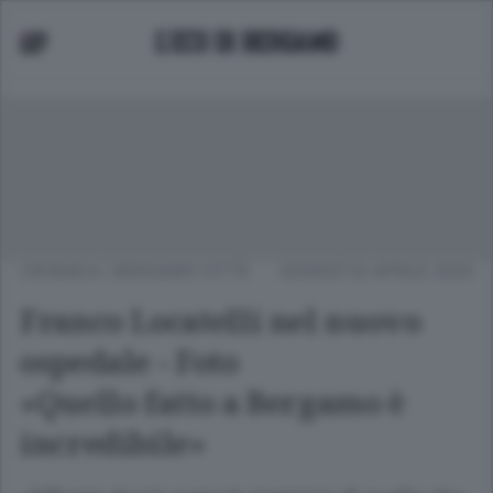
CRONACA
/
BERGAMO CITTÀ
GIOVEDÌ 02 APRILE 2020
Franco Locatelli nel nuovo
ospedale - Foto
«Quello fatto a Bergamo è
incredibile»