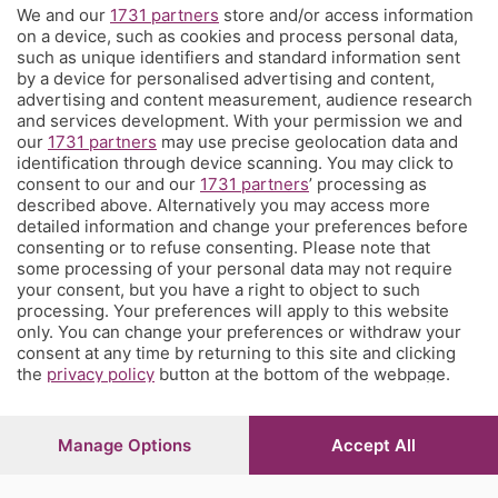
We and our
1731 partners
store and/or access information
Territorio
on a device, such as cookies and process personal data,
such as unique identifiers and standard information sent
by a device for personalised advertising and content,
Servizi
advertising and content measurement, audience research
and services development. With your permission we and
our
1731 partners
may use precise geolocation data and
Chi Siamo
identification through device scanning. You may click to
consent to our and our
1731 partners
’ processing as
described above. Alternatively you may access more
Community
detailed information and change your preferences before
consenting or to refuse consenting. Please note that
some processing of your personal data may not require
Network
your consent, but you have a right to object to such
processing. Your preferences will apply to this website
only. You can change your preferences or withdraw your
consent at any time by returning to this site and clicking
the
privacy policy
button at the bottom of the webpage.
© COPYRIGHT 2026 - S.E.S.A.A.B. S.p.a. con sede in Viale
Papa Giovanni XXIII, 118 24121 Bergamo - E' vietata la
Manage Options
Accept All
riproduzione anche parziale
Iscritta al Registro Imprese di Bergamo al n.243762 |
Capitale sociale Euro 10.000.000 i.v.