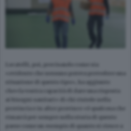
Locatelli, poi, precisando come sia
«evidente che nessuno poteva prevedere una
situazione di questo tipo», ha aggiunto
che«la vostra capacità di dare una risposta
ai bisogni sanitari» di chi risiede nella
provincia e in altre province «è qualcosa che
rimarrà per sempre nella storia di questo
paese come un esempio di quanto si riesce a