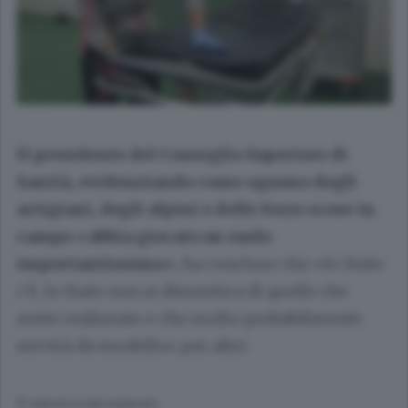
Il presidente del Consiglio Superiore di
Sanità, evidenziando come ognuno degli
artigiani, degli alpini e delle forze scese in
campo «abbia giocato un ruolo
importantissimo»
, ha concluso che «lo Stato
c’è, lo Stato non si dimentica di quello che
avete realizzato e che molto probabilmente
servirà da modello» per altri.
© RIPRODUZIONE RISERVATA