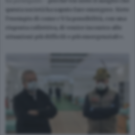
ha proseguito -
perché voi siete il meglio che
questa società ha saputo fare emergere. Siete
l’esempio di come c’è la possibilità, con una
risposta collettiva, di venire incontro alle
situazioni più difficili e più emergenziali».