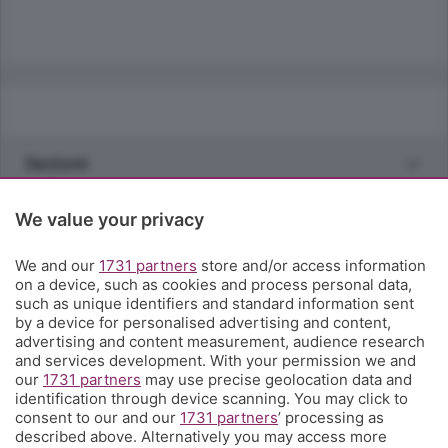
Sezioni
Rubriche
We value your privacy
We and our
1731 partners
store and/or access information
Territorio
on a device, such as cookies and process personal data,
such as unique identifiers and standard information sent
by a device for personalised advertising and content,
Servizi
advertising and content measurement, audience research
and services development. With your permission we and
our
1731 partners
may use precise geolocation data and
Chi Siamo
identification through device scanning. You may click to
consent to our and our
1731 partners
’ processing as
described above. Alternatively you may access more
Community