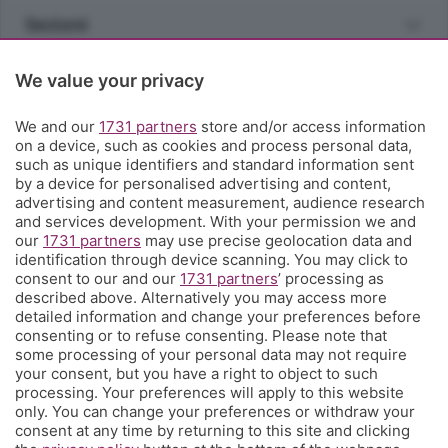
Sezioni
Rubriche
We value your privacy
We and our
1731 partners
store and/or access information
Territorio
on a device, such as cookies and process personal data,
such as unique identifiers and standard information sent
by a device for personalised advertising and content,
Servizi
advertising and content measurement, audience research
and services development. With your permission we and
our
1731 partners
may use precise geolocation data and
Chi Siamo
identification through device scanning. You may click to
consent to our and our
1731 partners
’ processing as
described above. Alternatively you may access more
Community
detailed information and change your preferences before
consenting or to refuse consenting. Please note that
some processing of your personal data may not require
Network
your consent, but you have a right to object to such
processing. Your preferences will apply to this website
only. You can change your preferences or withdraw your
consent at any time by returning to this site and clicking