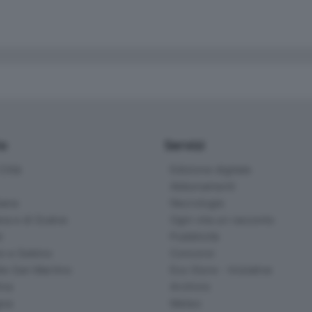
io
Servizi
ittà
Edizione digitale
Abbonamenti
ana
Necrologie
na e di Scalve
Ogni vita un racconto
d
Pubblicità
o e Sebino
Concorsi
lle San Martino
Eco Store - Iniziative
ina
Archivio
gna
Meteo