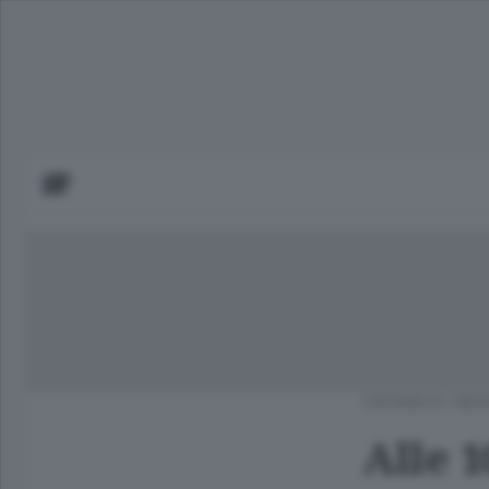
CRONACA
/
BER
Alle 1