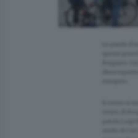
Le parole d’o
queste priorit
Bergamo. Dal 
disoccupazion
europei».
Il corteo si 
centro di Ber
parola Luigi 
anche di Cisl