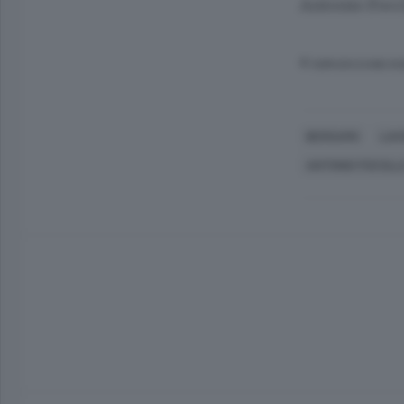
Antonio Focci
© RIPRODUZIONE RI
BERGAMO
LAV
ANTONIO FOCCILL