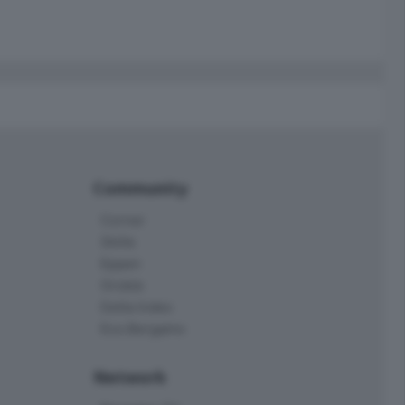
Community
Corner
Skille
Eppen
Orobie
Delta Index
Eco.Bergamo
Network