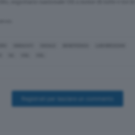
llo, segretario nazionale Uil a nome di tutte e tre le
SERVATA
ORO
SINDACATI
SOCIALE
BENEFICENZA
LUIGI BRESCIANI
O
UIL
CGIL
CISL
Registrati per lasciare un commento