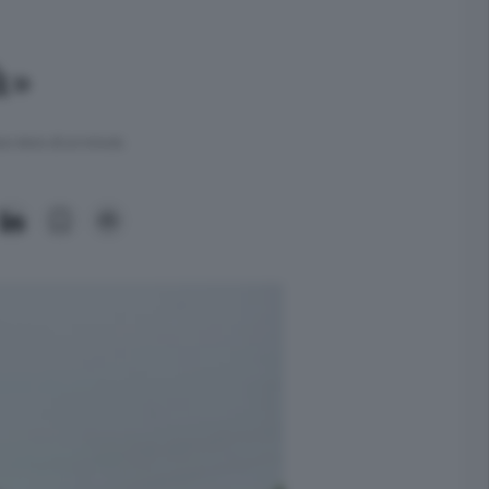
à»
ra meno di un minuto.