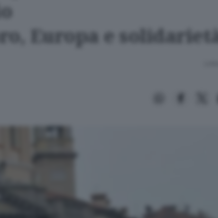
io
ro, Europa e solidariet
Lettu