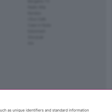
Bergamo TV
Radio Alta
Kendoo
L'Eco Cafè
Case in festa
Edoomark
StoryLab
Ark
uch as unique identifiers and standard information