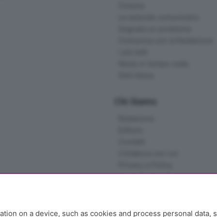
Cinema
Le aziende comunicano
Segnala un problema
Comunica con la Redazione
I più letti
News in tempo reale
Skill Alexa
Chi Siamo
Redazione
Editore
Contatti
Collabora con noi
Privacy e Policy
tion on a device, such as cookies and process personal data, s