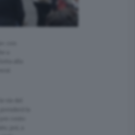
à»: con
he a
otta alla
erni
e vie del
 prenderà la
 per conto
to, poi, a