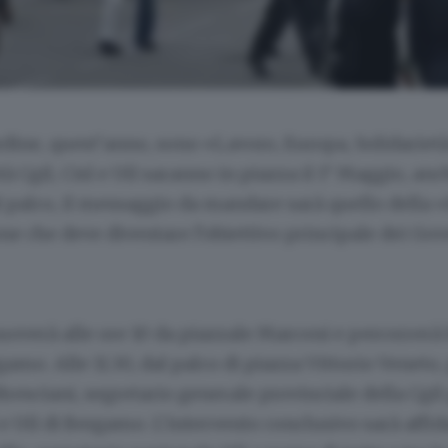
rdine, quest’anno, sono «Lavoro, Europa, Solidariet
à Cgil, Cisl e Uil saranno in piazza il 1° Maggio, anc
palco, il messaggio da mandare sarà quello della «l
e che deve diventare l’obiettivo principale dei Gov
muoverà alle ore 10 da piazzale Marconi e percorrerà l
gamo. Alle 11.30, dal palco di piazza Vittorio Veneto,
Bresciani, segretario generale provinciale della Cgil
 e Uil di Bergamo. L’intervento conclusivo sarà affida