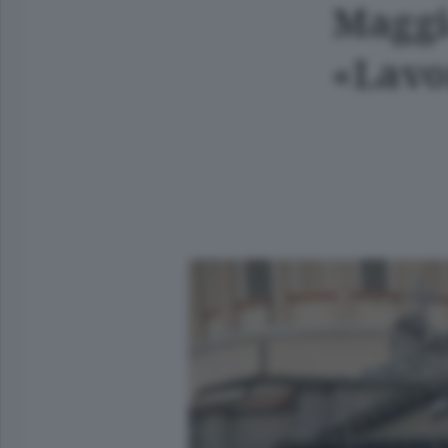
Magg
«Lavo