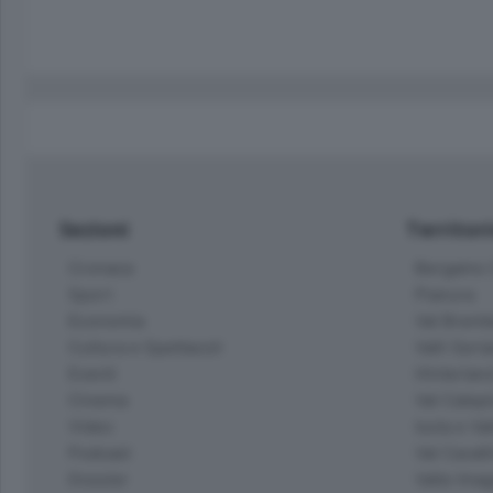
Sezioni
Territor
Cronaca
Bergamo C
Sport
Pianura
Economia
Val Bremb
Cultura e Spettacoli
Valli Seria
Eventi
Hinterlan
Cinema
Val Calepi
Video
Isola e Va
Podcast
Val Cavall
Dossier
Valle Ima