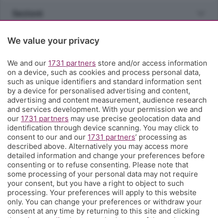
Sezioni
Rubriche
We value your privacy
We and our
1731 partners
store and/or access information
Territorio
on a device, such as cookies and process personal data,
such as unique identifiers and standard information sent
by a device for personalised advertising and content,
Servizi
advertising and content measurement, audience research
and services development. With your permission we and
our
1731 partners
may use precise geolocation data and
Chi Siamo
identification through device scanning. You may click to
consent to our and our
1731 partners
’ processing as
described above. Alternatively you may access more
Community
detailed information and change your preferences before
consenting or to refuse consenting. Please note that
some processing of your personal data may not require
Network
your consent, but you have a right to object to such
processing. Your preferences will apply to this website
only. You can change your preferences or withdraw your
consent at any time by returning to this site and clicking