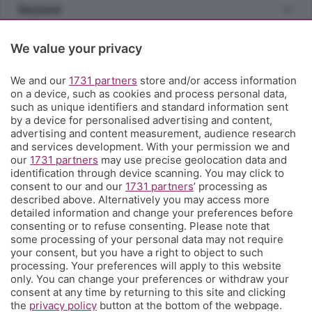
Sezioni
Rubriche
We value your privacy
We and our
1731 partners
store and/or access information
Territorio
on a device, such as cookies and process personal data,
such as unique identifiers and standard information sent
by a device for personalised advertising and content,
Servizi
advertising and content measurement, audience research
and services development. With your permission we and
our
1731 partners
may use precise geolocation data and
Chi Siamo
identification through device scanning. You may click to
consent to our and our
1731 partners
’ processing as
described above. Alternatively you may access more
Community
detailed information and change your preferences before
consenting or to refuse consenting. Please note that
some processing of your personal data may not require
Network
your consent, but you have a right to object to such
processing. Your preferences will apply to this website
only. You can change your preferences or withdraw your
consent at any time by returning to this site and clicking
the
privacy policy
button at the bottom of the webpage.