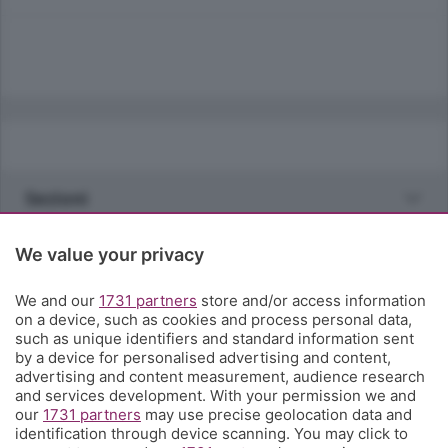
Sezioni
Rubriche
We value your privacy
We and our
1731 partners
store and/or access information
Territorio
on a device, such as cookies and process personal data,
such as unique identifiers and standard information sent
by a device for personalised advertising and content,
Servizi
advertising and content measurement, audience research
and services development. With your permission we and
our
1731 partners
may use precise geolocation data and
Chi Siamo
identification through device scanning. You may click to