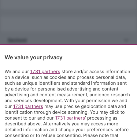
Sezioni
Rubriche
We value your privacy
We and our
1731 partners
store and/or access information
Territorio
on a device, such as cookies and process personal data,
such as unique identifiers and standard information sent
by a device for personalised advertising and content,
Servizi
advertising and content measurement, audience research
and services development. With your permission we and
our
1731 partners
may use precise geolocation data and
Chi Siamo
identification through device scanning. You may click to
consent to our and our
1731 partners
’ processing as
described above. Alternatively you may access more
Community
detailed information and change your preferences before
consenting or to refuse consenting. Please note that