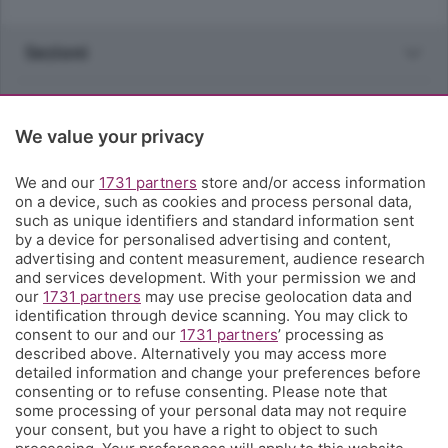
Sezioni
Rubriche
We value your privacy
Territorio
We and our
1731 partners
store and/or access information
on a device, such as cookies and process personal data,
Servizi
such as unique identifiers and standard information sent
by a device for personalised advertising and content,
advertising and content measurement, audience research
Chi Siamo
and services development. With your permission we and
our
1731 partners
may use precise geolocation data and
identification through device scanning. You may click to
Community
consent to our and our
1731 partners
’ processing as
described above. Alternatively you may access more
detailed information and change your preferences before
Network
consenting or to refuse consenting. Please note that
some processing of your personal data may not require
your consent, but you have a right to object to such