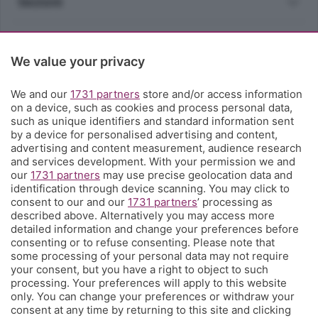
Sezioni
Rubriche
We value your privacy
Territorio
We and our
1731 partners
store and/or access information
on a device, such as cookies and process personal data,
Servizi
such as unique identifiers and standard information sent
by a device for personalised advertising and content,
advertising and content measurement, audience research
Chi Siamo
and services development. With your permission we and
our
1731 partners
may use precise geolocation data and
identification through device scanning. You may click to
Community
consent to our and our
1731 partners
’ processing as
described above. Alternatively you may access more
detailed information and change your preferences before
Network
consenting or to refuse consenting. Please note that
some processing of your personal data may not require
your consent, but you have a right to object to such
processing. Your preferences will apply to this website
only. You can change your preferences or withdraw your
consent at any time by returning to this site and clicking