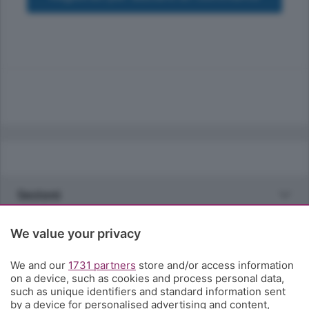
Sezioni
Rubriche
We value your privacy
We and our
1731 partners
store and/or access information
Territorio
on a device, such as cookies and process personal data,
such as unique identifiers and standard information sent
by a device for personalised advertising and content,