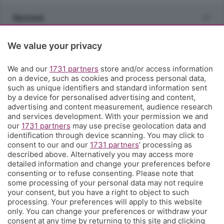
Sezioni
Rubriche
We value your privacy
We and our
1731 partners
store and/or access information
Territorio
on a device, such as cookies and process personal data,
such as unique identifiers and standard information sent
by a device for personalised advertising and content,
Servizi
advertising and content measurement, audience research
and services development. With your permission we and
our
1731 partners
may use precise geolocation data and
Chi Siamo
identification through device scanning. You may click to
consent to our and our
1731 partners
’ processing as
described above. Alternatively you may access more
Community
detailed information and change your preferences before
consenting or to refuse consenting. Please note that
some processing of your personal data may not require
Network
your consent, but you have a right to object to such
processing. Your preferences will apply to this website
only. You can change your preferences or withdraw your
consent at any time by returning to this site and clicking