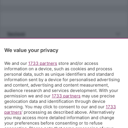
Sezioni
Rubriche
We value your privacy
We and our
1733 partners
store and/or access
Territorio
information on a device, such as cookies and process
personal data, such as unique identifiers and standard
information sent by a device for personalised advertising
Servizi
and content, advertising and content measurement,
audience research and services development. With your
permission we and our
1733 partners
may use precise
Chi Siamo
geolocation data and identification through device
scanning. You may click to consent to our and our
1733
partners
’ processing as described above. Alternatively
Community
you may access more detailed information and change
your preferences before consenting or to refuse